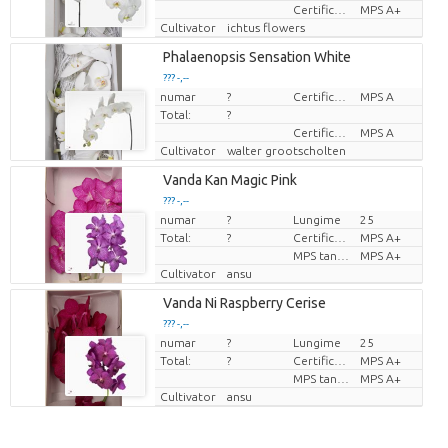
Certificato MPS.
MPS A+
Cultivator
ichtus flowers
Phalaenopsis Sensation White
??? -,--
numar
?
Certificare MPS.
MPS A
Pret per bucata
Total:
?
Certificato MPS.
MPS A
Cultivator
walter grootscholten
Vanda Kan Magic Pink
??? -,--
numar
?
Lungime
25
Pret per bucata
Total:
?
Certificare MPS.
MPS A+
MPS tanúsítvány.
MPS A+
Cultivator
ansu
Vanda Ni Raspberry Cerise
??? -,--
numar
?
Lungime
25
Pret per bucata
Total:
?
Certificare MPS.
MPS A+
MPS tanúsítvány.
MPS A+
Cultivator
ansu