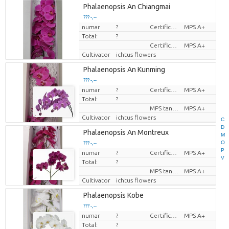
Phalaenopsis An Chiangmai
??? -,--
numar
?
Certificare MPS.
MPS A+
Pret per bucata
Total:
?
Certificato MPS.
MPS A+
Cultivator
ichtus flowers
Phalaenopsis An Kunming
??? -,--
numar
?
Certificare MPS.
MPS A+
Pret per bucata
Total:
?
MPS tanúsítvány.
MPS A+
Cultivator
ichtus flowers
C
D
Phalaenopsis An Montreux
M
O
??? -,--
P
numar
?
Certificare MPS.
MPS A+
Pret per bucata
V
Total:
?
MPS tanúsítvány.
MPS A+
Cultivator
ichtus flowers
Phalaenopsis Kobe
??? -,--
numar
?
Certificare MPS.
MPS A+
Pret per bucata
Total:
?