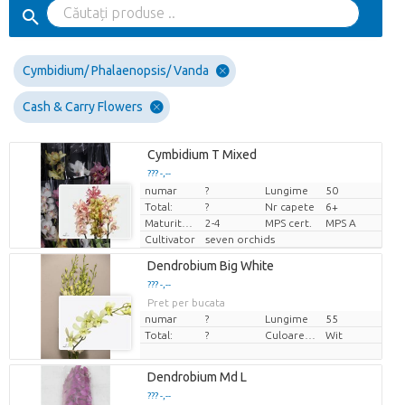
Cymbidium/ Phalaenopsis/ Vanda
Cash & Carry Flowers
Cymbidium T Mixed
??? -,--
numar
?
Lungime
50
Pret per bucata
Total:
?
Nr capete
6+
Maturitate
2-4
MPS cert.
MPS A
Cultivator
seven orchids
Dendrobium Big White
??? -,--
Pret per bucata
numar
?
Lungime
55
Total:
?
Culoarea florii
Wit
Dendrobium Md L
??? -,--