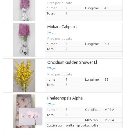
Pret per bucata
numar
?
Lungime
45
Total:
?
Mokara Calipso L
??? -,--
Pret per bucata
numar
?
Lungime
60
Total:
?
Oncidium Golden Shower Ll
??? -,--
Pret per bucata
numar
?
Lungime
55
Total:
?
Phalaenopsis Alpha
??? -,--
numar
?
Certificare MPS.
MPS A
Pret per bucata
Total:
?
MPS tanúsítvány.
MPS A
Cultivator
walter grootscholten