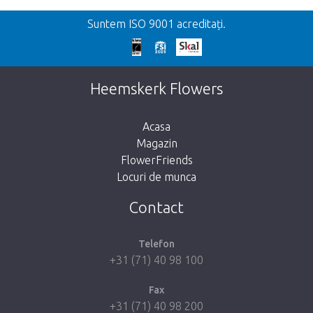
Inapoi
Suntem ISO 9001 acreditați.
We're sorry
This page does not exist. Click on the
Heemskerk Flowers
button below to return to the shop.
Acasa
Magazin
FlowerFriends
Locuri de munca
Take me back to the shop
Contact
Telefon
+31 (71) 40 98 100
Fax
+31 (71) 40 98 200