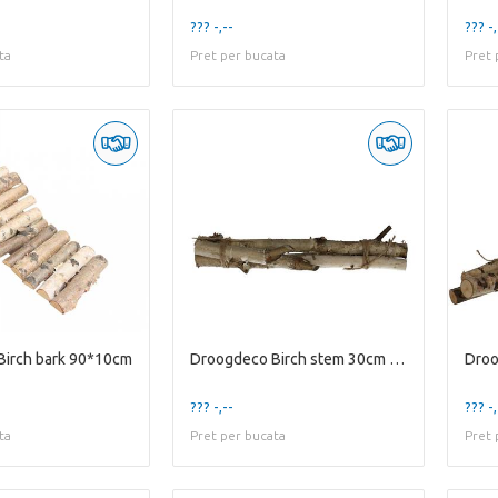
??? -,--
??? -,
ta
Pret per bucata
Pret 
Birch bark 90*10cm
Droogdeco Birch stem 30cm X3
??? -,--
??? -,
ta
Pret per bucata
Pret 