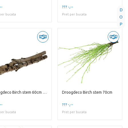
--
??? -,--
D
per bucata
Pret per bucata
O
P
Droogdeco Birch stem 60cm X3
Droogdeco Birch stem 70cm
--
??? -,--
per bucata
Pret per bucata