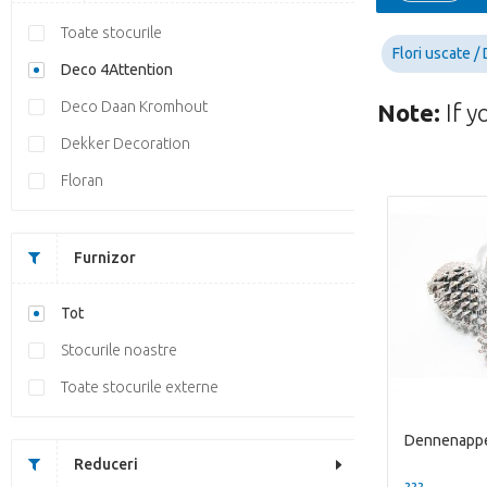
Toate stocurile
Flori uscate /
Deco 4Attention
Deco Daan Kromhout
Note:
If y
Dekker Decoration
Floran
Furnizor
Tot
Stocurile noastre
Toate stocurile externe
Reduceri
??? -,--