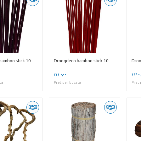
Droogdeco bamboo stick 100cm x20
Droogdeco bamboo stick 100cm x20
??? -,--
??? -,
ta
Pret per bucata
Pret 