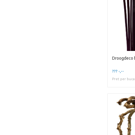
??? -,--
Pret per buca