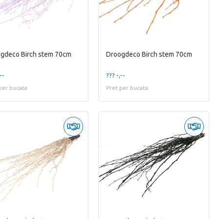
gdeco Birch stem 70cm
Droogdeco Birch stem 70cm
--
??? -,--
per bucata
Pret per bucata