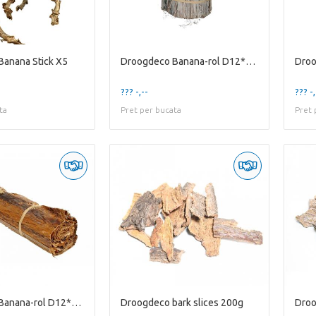
anana Stick X5
Droogdeco Banana-rol D12*20cm
??? -,--
??? -,
ta
Pret per bucata
Pret 
Droogdeco Banana-rol D12*50cm
Droogdeco bark slices 200g
Droo