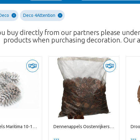
 Deco
Deco 4Attention
ou buy directly from our partners please unde
products when purchasing decoration. Our a
Dennenappels Maritima 10-12cm x15
Dennenappels Oostenrijkers 5kg
??? -,--
??? -,