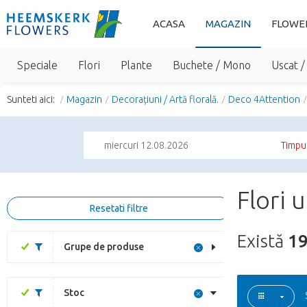
ACASA
MAGAZIN
FLOWE
Speciale
Flori
Plante
Buchete / Mono
Uscat /
Sunteti aici:
Magazin
Decorațiuni / Artă florală.
Deco 4Attention
miercuri 12.08.2026
Timpul
Flori 
Resetati filtre
Există
1
Grupe de produse
Stoc