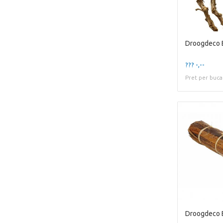
Droogdeco B
??? -,--
Pret per buca