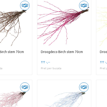
Birch stem 70cm
Droogdeco Birch stem 70cm
Droo
??? -,--
??? -,
ta
Pret per bucata
Pret 