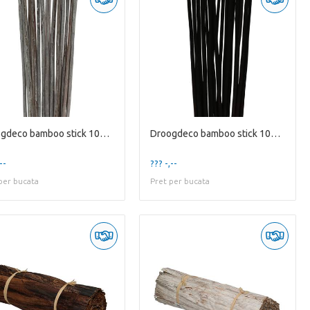
Droogdeco bamboo stick 100cm x20
Droogdeco bamboo stick 100cm x20
--
??? -,--
per bucata
Pret per bucata