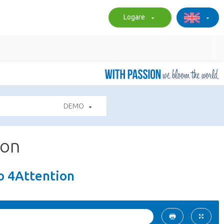
Logare
DEMO
ion
co 4Attention