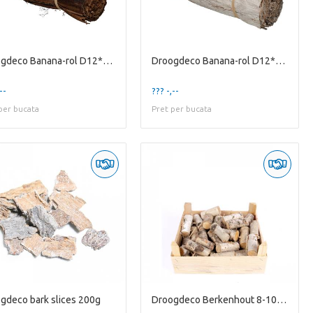
Droogdeco Banana-rol D12*35cm
Droogdeco Banana-rol D12*35cm
--
??? -,--
per bucata
Pret per bucata
gdeco bark slices 200g
Droogdeco Berkenhout 8-10cm