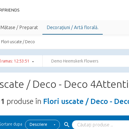
RFRIENDS
 Mătase / Preparat
Decorațiuni / Artă florală.
Flori uscate / Deco
 ramas: 12:53:50
Demo Heemskerk Flowers
uscate / Deco - Deco 4Attent
91
produse în
Flori uscate / Deco - De
Sortare dupa
Descriere