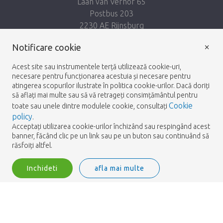
Laan van Verhof 65
Postbus 203
2230 AE Rijnsburg
Netherlands
×
Notificare cookie
Urmează-ne:
Acest site sau instrumentele terță utilizează cookie-uri,
necesare pentru funcționarea acestuia și necesare pentru
atingerea scopurilor ilustrate în politica cookie-urilor. Dacă doriți
să aflați mai multe sau să vă retrageți consimțământul pentru
Cookie
toate sau unele dintre modulele cookie, consultați
policy
.
Heemskerk Flowers
Termeni și condiții
Politica
© 2026 -
Acceptați utilizarea cookie-urilor închizând sau respingând acest
banner, făcând clic pe un link sau pe un buton sau continuând să
de Confidențialitate
răsfoiți altfel.
Inchideti
afla mai multe
Heemskerk Flowers is a trading name of BGH A.Heemskerk AZN b.v.
2
Logare
Filtre