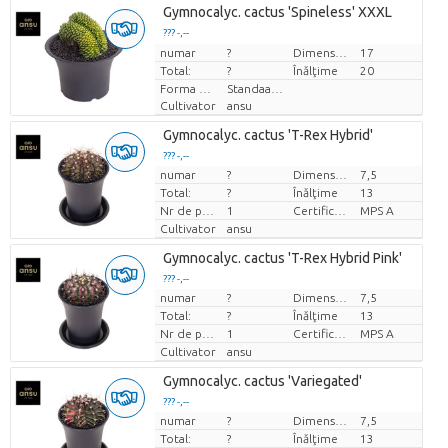
Gymnocalyc. cactus 'Spineless' XXXL
??? -,--
numar
Pret per bucata
?
Dimensiunea ghiveciului (cm)
17
Total:
?
Înălţime
20
Forma plantei
Standaard
Cultivator
ansu
Gymnocalyc. cactus 'T-Rex Hybrid'
??? -,--
numar
?
Dimensiunea ghiveciului (cm)
7,5
Pret per bucata
Total:
?
Înălţime
13
Nr de plante/ghiveci
1
Certificare MPS.
MPS A
Cultivator
ansu
Gymnocalyc. cactus 'T-Rex Hybrid Pink'
??? -,--
numar
?
Dimensiunea ghiveciului (cm)
7,5
Pret per bucata
Total:
?
Înălţime
13
Nr de plante/ghiveci
1
Certificare MPS.
MPS A
Cultivator
ansu
Gymnocalyc. cactus 'Variegated'
??? -,--
numar
?
Dimensiunea ghiveciului (cm)
7,5
Pret per bucata
Total:
?
Înălţime
13