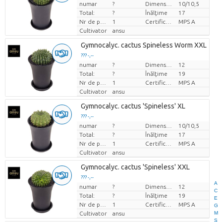
numar
?
Dimensiunea ghiveciului (cm)
10/10,5
Pret per bucata
Total:
?
Înălţime
17
Nr de plante/ghiveci
1
Certificare MPS.
MPS A
Cultivator
ansu
Gymnocalyc. cactus Spineless Worm XXL
??? -,--
numar
?
Dimensiunea ghiveciului (cm)
12
Pret per bucata
Total:
?
Înălţime
19
Nr de plante/ghiveci
1
Certificare MPS.
MPS A
Cultivator
ansu
Gymnocalyc. cactus 'Spineless' XL
??? -,--
numar
?
Dimensiunea ghiveciului (cm)
10/10,5
Pret per bucata
Total:
?
Înălţime
17
Nr de plante/ghiveci
1
Certificare MPS.
MPS A
Cultivator
ansu
Gymnocalyc. cactus 'Spineless' XXL
??? -,--
A
numar
?
Dimensiunea ghiveciului (cm)
12
Pret per bucata
C
Total:
?
Înălţime
19
E
Nr de plante/ghiveci
1
Certificare MPS.
MPS A
G
M
Cultivator
ansu
S