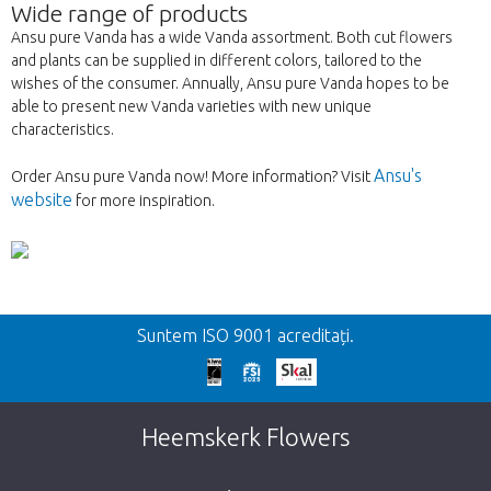
Wide range of products
Ansu pure Vanda has a wide Vanda assortment. Both cut flowers
and plants can be supplied in different colors, tailored to the
wishes of the consumer. Annually, Ansu pure Vanda hopes to be
able to present new Vanda varieties with new unique
characteristics.
Ansu's
Order Ansu pure Vanda now! More information? Visit
website
for more inspiration.
Inapoi
Suntem ISO 9001 acreditați.
We're sorry
This page does not exist. Click on the
Heemskerk Flowers
button below to return to the shop.