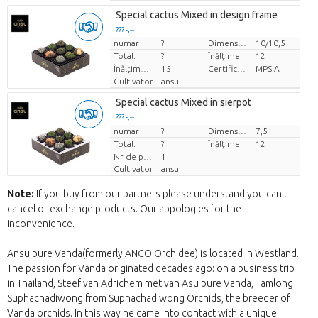
Special cactus Mixed in design frame
??? -,--
numar
?
Dimensiunea ghiveciului (cm)
10/10,5
Pret per bucata
Total:
?
Înălţime
12
Înălțimea de transport
15
Certificare MPS.
MPS A
Cultivator
ansu
Special cactus Mixed in sierpot
??? -,--
numar
Pret per bucata
?
Dimensiunea ghiveciului (cm)
7,5
Total:
?
Înălţime
12
Nr de plante/ghiveci
1
Cultivator
ansu
Note:
If you buy from our partners please understand you can't
cancel or exchange products. Our appologies for the
inconvenience.
Ansu pure Vanda(formerly ANCO Orchidee) is located in Westland.
The passion for Vanda originated decades ago: on a business trip
in Thailand, Steef van Adrichem met van Asu pure Vanda, Tamlong
Suphachadiwong from Suphachadiwong Orchids, the breeder of
Vanda orchids. In this way he came into contact with a unique