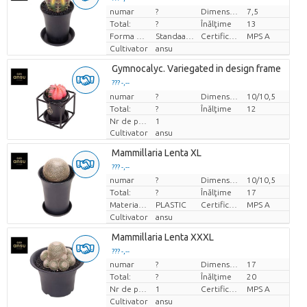
numar
?
Dimensiunea ghiveciului (cm)
7,5
Pret per bucata
Total:
?
Înălţime
13
Forma plantei
Standaard
Certificare MPS.
MPS A
Cultivator
ansu
Gymnocalyc. Variegated in design frame
??? -,--
numar
Pret per bucata
?
Dimensiunea ghiveciului (cm)
10/10,5
Total:
?
Înălţime
12
Nr de plante/ghiveci
1
Cultivator
ansu
Mammillaria Lenta XL
??? -,--
numar
?
Dimensiunea ghiveciului (cm)
10/10,5
Pret per bucata
Total:
?
Înălţime
17
Material pentru oală
PLASTIC
Certificare MPS.
MPS A
Cultivator
ansu
Mammillaria Lenta XXXL
??? -,--
numar
?
Dimensiunea ghiveciului (cm)
17
Pret per bucata
Total:
?
Înălţime
20
Nr de plante/ghiveci
1
Certificare MPS.
MPS A
Cultivator
ansu