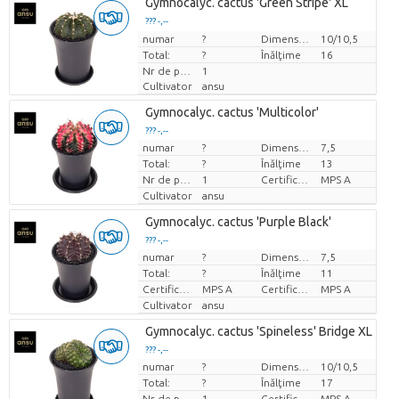
Gymnocalyc. cactus 'Green Stripe' XL
??? -,--
numar
Pret per bucata
?
Dimensiunea ghiveciului (cm)
10/10,5
Total:
?
Înălţime
16
Nr de plante/ghiveci
1
Cultivator
ansu
Gymnocalyc. cactus 'Multicolor'
??? -,--
numar
?
Dimensiunea ghiveciului (cm)
7,5
Pret per bucata
Total:
?
Înălţime
13
Nr de plante/ghiveci
1
Certificare MPS.
MPS A
Cultivator
ansu
Gymnocalyc. cactus 'Purple Black'
??? -,--
numar
?
Dimensiunea ghiveciului (cm)
7,5
Pret per bucata
Total:
?
Înălţime
11
Certificare MPS.
MPS A
Certificare MPS.
MPS A
Cultivator
ansu
Gymnocalyc. cactus 'Spineless' Bridge XL
??? -,--
numar
?
Dimensiunea ghiveciului (cm)
10/10,5
Pret per bucata
Total:
?
Înălţime
17
Nr de plante/ghiveci
1
Certificare MPS.
MPS A