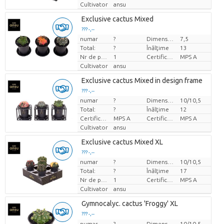
Cultivator
ansu
Exclusive cactus Mixed
??? -,--
numar
?
Dimensiunea ghiveciului (cm)
7,5
Pret per bucata
Total:
?
Înălţime
13
Nr de plante/ghiveci
1
Certificare MPS.
MPS A
Cultivator
ansu
Exclusive cactus Mixed in design frame
??? -,--
numar
?
Dimensiunea ghiveciului (cm)
10/10,5
Pret per bucata
Total:
?
Înălţime
12
Certificare MPS.
MPS A
Certificare MPS.
MPS A
Cultivator
ansu
Exclusive cactus Mixed XL
??? -,--
numar
?
Dimensiunea ghiveciului (cm)
10/10,5
Pret per bucata
Total:
?
Înălţime
17
Nr de plante/ghiveci
1
Certificare MPS.
MPS A
Cultivator
ansu
Gymnocalyc. cactus 'Froggy' XL
??? -,--
numar
Pret per bucata
?
Dimensiunea ghiveciului (cm)
10/10,5