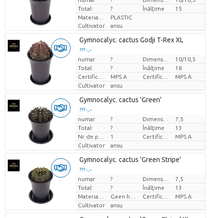
Total:
?
Înălţime
15
Material pentru oală
PLASTIC
Cultivator
ansu
Gymnocalyc. cactus Godji T-Rex XL
??? -,--
numar
?
Dimensiunea ghiveciului (cm)
10/10,5
Pret per bucata
Total:
?
Înălţime
18
Certificare MPS.
MPS A
Certificare MPS.
MPS A
Cultivator
ansu
Gymnocalyc. cactus 'Green'
??? -,--
numar
?
Dimensiunea ghiveciului (cm)
7,5
Pret per bucata
Total:
?
Înălţime
13
Nr de plante/ghiveci
1
Certificare MPS.
MPS A
Cultivator
ansu
Gymnocalyc. cactus 'Green Stripe'
??? -,--
numar
?
Dimensiunea ghiveciului (cm)
7,5
Pret per bucata
Total:
?
Înălţime
13
Material de acoperire
Geen hoes
Certificare MPS.
MPS A
Cultivator
ansu