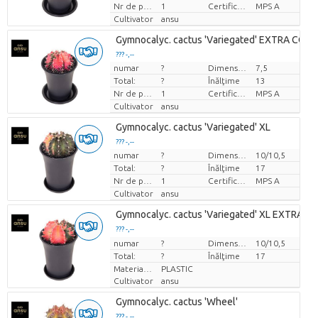
Nr de plante/ghiveci
1
Certificare MPS.
MPS A
Cultivator
ansu
Gymnocalyc. cactus 'Variegated' EXTRA COL
??? -,--
numar
?
Dimensiunea ghiveciului (cm)
7,5
Pret per bucata
Total:
?
Înălţime
13
Nr de plante/ghiveci
1
Certificare MPS.
MPS A
Cultivator
ansu
Gymnocalyc. cactus 'Variegated' XL
??? -,--
numar
?
Dimensiunea ghiveciului (cm)
10/10,5
Pret per bucata
Total:
?
Înălţime
17
Nr de plante/ghiveci
1
Certificare MPS.
MPS A
Cultivator
ansu
Gymnocalyc. cactus 'Variegated' XL EXTRA 
??? -,--
numar
Pret per bucata
?
Dimensiunea ghiveciului (cm)
10/10,5
Total:
?
Înălţime
17
Material pentru oală
PLASTIC
Cultivator
ansu
Gymnocalyc. cactus 'Wheel'
??? -,--