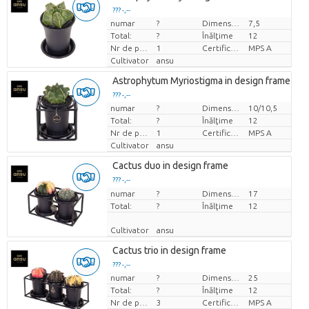
??? -,--
numar
?
Dimensiunea ghiveciului (cm)
7,5
Pret per bucata
Total:
?
Înălţime
12
Nr de plante/ghiveci
1
Certificare MPS.
MPS A
Cultivator
ansu
Astrophytum Myriostigma in design frame
??? -,--
numar
?
Dimensiunea ghiveciului (cm)
10/10,5
Pret per bucata
Total:
?
Înălţime
12
Nr de plante/ghiveci
1
Certificare MPS.
MPS A
Cultivator
ansu
Cactus duo in design frame
??? -,--
numar
Pret per bucata
?
Dimensiunea ghiveciului (cm)
17
Total:
?
Înălţime
12
Cultivator
ansu
Cactus trio in design frame
??? -,--
numar
?
Dimensiunea ghiveciului (cm)
25
Pret per bucata
Total:
?
Înălţime
12
Nr de plante/ghiveci
3
Certificare MPS.
MPS A