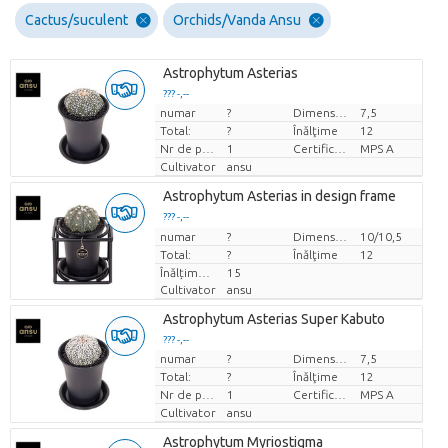
Cactus/suculent
Orchids/Vanda Ansu
Astrophytum Asterias
??? -,--
numar
?
Dimensiunea ghiveciului (cm)
7,5
Pret per bucata
Total:
?
Înălţime
12
Nr de plante/ghiveci
1
Certificare MPS.
MPS A
Cultivator
ansu
Astrophytum Asterias in design frame
??? -,--
numar
Pret per bucata
?
Dimensiunea ghiveciului (cm)
10/10,5
Total:
?
Înălţime
12
Înălțimea de transport
15
Cultivator
ansu
Astrophytum Asterias Super Kabuto
??? -,--
numar
?
Dimensiunea ghiveciului (cm)
7,5
Pret per bucata
Total:
?
Înălţime
12
Nr de plante/ghiveci
1
Certificare MPS.
MPS A
Cultivator
ansu
Astrophytum Myriostigma