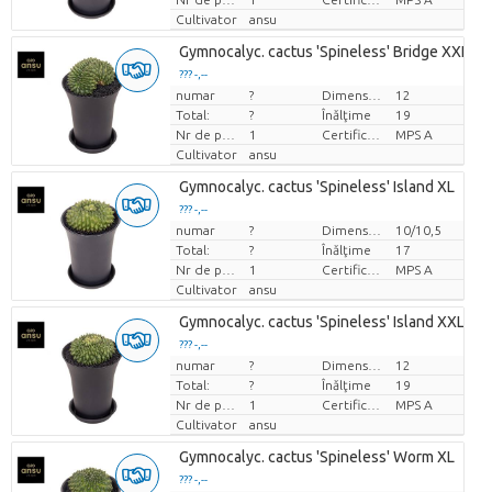
Cultivator
ansu
Gymnocalyc. cactus 'Spineless' Bridge XXL
??? -,--
numar
?
Dimensiunea ghiveciului (cm)
12
Pret per bucata
Total:
?
Înălţime
19
Nr de plante/ghiveci
1
Certificare MPS.
MPS A
Cultivator
ansu
Gymnocalyc. cactus 'Spineless' Island XL
??? -,--
numar
?
Dimensiunea ghiveciului (cm)
10/10,5
Pret per bucata
Total:
?
Înălţime
17
Nr de plante/ghiveci
1
Certificare MPS.
MPS A
Cultivator
ansu
Gymnocalyc. cactus 'Spineless' Island XXL
??? -,--
numar
?
Dimensiunea ghiveciului (cm)
12
Pret per bucata
Total:
?
Înălţime
19
Nr de plante/ghiveci
1
Certificare MPS.
MPS A
Cultivator
ansu
Gymnocalyc. cactus 'Spineless' Worm XL
??? -,--