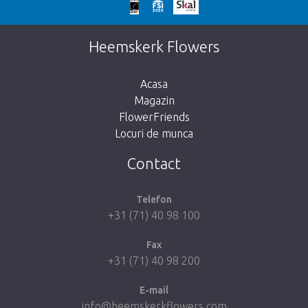
We're sorry
This page does not exist. Click on the
Heemskerk Flowers
button below to return to the shop.
Acasa
Magazin
FlowerFriends
Locuri de munca
Take me back to the shop
Contact
Telefon
+31 (71) 40 98 100
Fax
+31 (71) 40 98 200
E-mail
info@heemskerkflowers.com