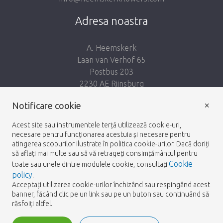
Adresa noastra
A. Heemskerk
Laan van Verhof 65
Postbus 203
2230 AE Rijnsburg
Netherlands
×
Notificare cookie
Urmează-ne:
Acest site sau instrumentele terță utilizează cookie-uri,
necesare pentru funcționarea acestuia și necesare pentru
atingerea scopurilor ilustrate în politica cookie-urilor. Dacă doriți
să aflați mai multe sau să vă retrageți consimțământul pentru
Cookie
toate sau unele dintre modulele cookie, consultați
policy
.
Heemskerk Flowers
Termeni și condiții
Politica
© 2026 -
Acceptați utilizarea cookie-urilor închizând sau respingând acest
banner, făcând clic pe un link sau pe un buton sau continuând să
de Confidențialitate
răsfoiți altfel.