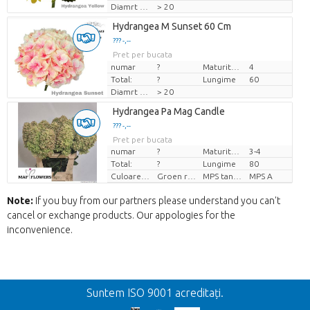
Diamrt flori
> 20
Hydrangea M Sunset 60 Cm
??? -,--
Pret per bucata
numar
?
Maturitate
4
Total:
?
Lungime
60
Diamrt flori
> 20
Hydrangea Pa Mag Candle
??? -,--
Pret per bucata
numar
?
Maturitate
3-4
Total:
?
Lungime
80
Culoarea florii
Groen roze
MPS tanúsítvány.
MPS A
Note:
If you buy from our partners please understand you can't
cancel or exchange products. Our appologies for the
inconvenience.
Inapoi
Suntem ISO 9001 acreditați.