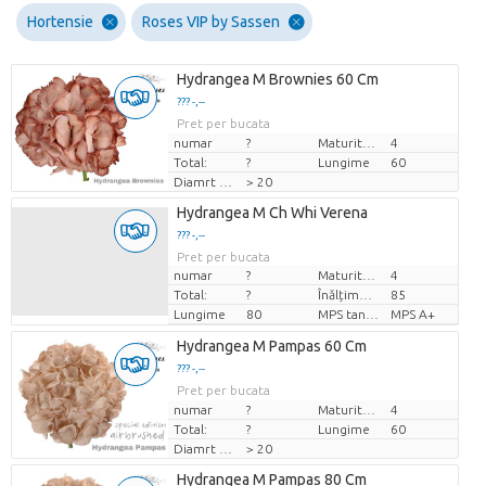
Hortensie
Roses VIP by Sassen
Hydrangea M Brownies 60 Cm
??? -,--
Pret per bucata
numar
?
Maturitate
4
Total:
?
Lungime
60
Diamrt flori
> 20
Hydrangea M Ch Whi Verena
??? -,--
Pret per bucata
numar
?
Maturitate
4
Total:
?
Înălțimea de transport
85
Lungime
80
MPS tanúsítvány.
MPS A+
Hydrangea M Pampas 60 Cm
??? -,--
Pret per bucata
numar
?
Maturitate
4
Total:
?
Lungime
60
Diamrt flori
> 20
Hydrangea M Pampas 80 Cm