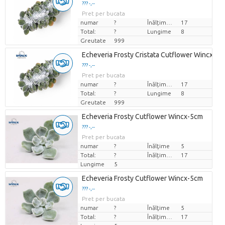
??? -,--
Pret per bucata
numar
?
Înălțimea de transport
17
Total:
?
Lungime
8
Greutate
999
Echeveria Frosty Cristata Cutflower Wincx-8
??? -,--
Pret per bucata
numar
?
Înălțimea de transport
17
Total:
?
Lungime
8
Greutate
999
Echeveria Frosty Cutflower Wincx-5cm
??? -,--
Pret per bucata
numar
?
Înălţime
5
Total:
?
Înălțimea de transport
17
Lungime
5
Echeveria Frosty Cutflower Wincx-5cm
??? -,--
Pret per bucata
numar
?
Înălţime
5
Total:
?
Înălțimea de transport
17