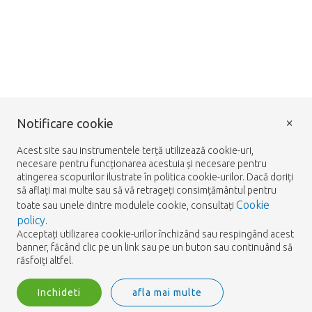
×
Notificare cookie
Acest site sau instrumentele terță utilizează cookie-uri,
necesare pentru funcționarea acestuia și necesare pentru
atingerea scopurilor ilustrate în politica cookie-urilor. Dacă doriți
să aflați mai multe sau să vă retrageți consimțământul pentru
Cookie
toate sau unele dintre modulele cookie, consultați
policy
.
Acceptați utilizarea cookie-urilor închizând sau respingând acest
banner, făcând clic pe un link sau pe un buton sau continuând să
răsfoiți altfel.
Inchideti
afla mai multe