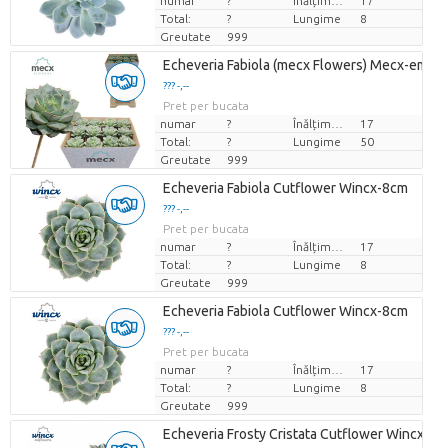
numar
?
Înălțimea de transport
17
Total:
?
Lungime
8
Greutate
999
Echeveria Fabiola (mecx Flowers) Mecx-emme
??? -,--
Pret per bucata
numar
?
Înălțimea de transport
17
Total:
?
Lungime
50
Greutate
999
Echeveria Fabiola Cutflower Wincx-8cm
??? -,--
Pret per bucata
numar
?
Înălțimea de transport
17
Total:
?
Lungime
8
Greutate
999
Echeveria Fabiola Cutflower Wincx-8cm
??? -,--
Pret per bucata
numar
?
Înălțimea de transport
17
Total:
?
Lungime
8
Greutate
999
Echeveria Frosty Cristata Cutflower Wincx-8