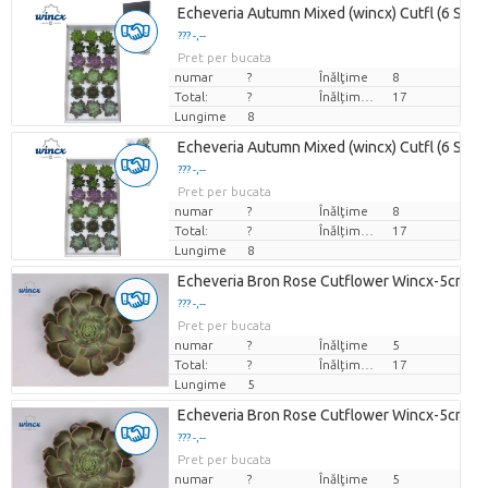
Echeveria Autumn Mixed (wincx) Cutfl (6 Spcs
??? -,--
Pret per bucata
numar
?
Înălţime
8
Total:
?
Înălțimea de transport
17
Lungime
8
Echeveria Autumn Mixed (wincx) Cutfl (6 Spcs
??? -,--
Pret per bucata
numar
?
Înălţime
8
Total:
?
Înălțimea de transport
17
Lungime
8
Echeveria Bron Rose Cutflower Wincx-5cm
??? -,--
Pret per bucata
numar
?
Înălţime
5
Total:
?
Înălțimea de transport
17
Lungime
5
Echeveria Bron Rose Cutflower Wincx-5cm
??? -,--
Pret per bucata
numar
?
Înălţime
5