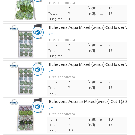
Pret per bucata
numar
?
Înălţime
12
Total:
?
Înălțimea de transport
17
Lungime
12
Echeveria Aqua Mixed (wincx) Cutflower Win
??? -,--
Pret per bucata
numar
?
Înălţime
8
Total:
?
Înălțimea de transport
17
Lungime
8
Echeveria Aqua Mixed (wincx) Cutflower Win
??? -,--
Pret per bucata
numar
?
Înălţime
8
Total:
?
Înălțimea de transport
17
Lungime
8
Echeveria Autumn Mixed (wincx) Cutfl (5 Spcs
??? -,--
Pret per bucata
numar
?
Înălţime
10
Total:
?
Înălțimea de transport
17
Lungime
10