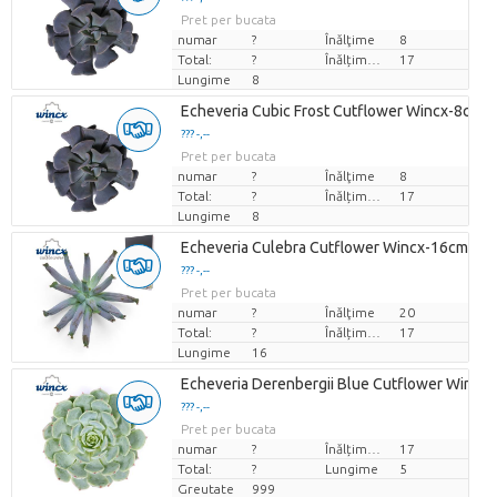
Pret per bucata
numar
?
Înălţime
8
Total:
?
Înălțimea de transport
17
Lungime
8
Echeveria Cubic Frost Cutflower Wincx-8cm
??? -,--
Pret per bucata
numar
?
Înălţime
8
Total:
?
Înălțimea de transport
17
Lungime
8
Echeveria Culebra Cutflower Wincx-16cm
??? -,--
Pret per bucata
numar
?
Înălţime
20
Total:
?
Înălțimea de transport
17
Lungime
16
Echeveria Derenbergii Blue Cutflower Wincx
??? -,--
Pret per bucata
numar
?
Înălțimea de transport
17
Total:
?
Lungime
5
Greutate
999