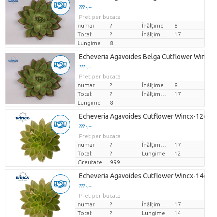
??? -,--
Pret per bucata
numar
?
Înălţime
8
Total:
?
Înălțimea de transport
17
Lungime
8
Echeveria Agavoides Belga Cutflower Wincx
??? -,--
Pret per bucata
numar
?
Înălţime
8
Total:
?
Înălțimea de transport
17
Lungime
8
Echeveria Agavoides Cutflower Wincx-12cm
??? -,--
Pret per bucata
numar
?
Înălțimea de transport
17
Total:
?
Lungime
12
Greutate
999
Echeveria Agavoides Cutflower Wincx-14cm
??? -,--
Pret per bucata
numar
?
Înălțimea de transport
17
Total:
?
Lungime
14