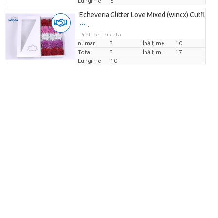
Lungime
5
Echeveria Glitter Love Mixed (wincx) Cutflower
??? -,--
Pret per bucata
numar
?
Înălţime
10
Total:
?
Înălțimea de transport
17
Lungime
10