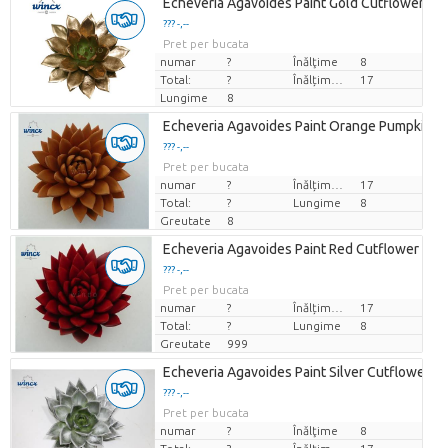
Echeveria Agavoides Paint Gold Cutflower W
??? -,--
Pret per bucata
numar
?
Înălţime
8
Total:
?
Înălțimea de transport
17
Lungime
8
Echeveria Agavoides Paint Orange Pumpkin Cu
??? -,--
Pret per bucata
numar
?
Înălțimea de transport
17
Total:
?
Lungime
8
Greutate
8
Echeveria Agavoides Paint Red Cutflower Wi
??? -,--
Pret per bucata
numar
?
Înălțimea de transport
17
Total:
?
Lungime
8
Greutate
999
Echeveria Agavoides Paint Silver Cutflower W
??? -,--
Pret per bucata
numar
?
Înălţime
8