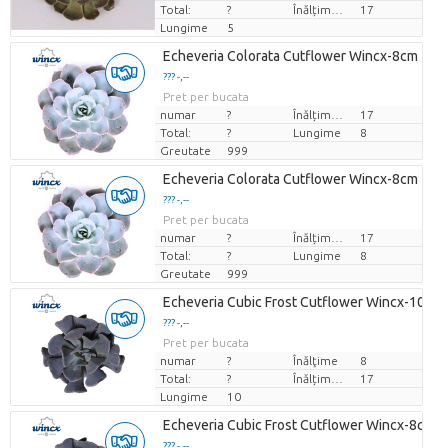
Total:
?
Înălțimea de transport
17
Lungime
5
Echeveria Colorata Cutflower Wincx-8cm
??? -,--
Pret per bucata
numar
?
Înălțimea de transport
17
Total:
?
Lungime
8
Greutate
999
Echeveria Colorata Cutflower Wincx-8cm
??? -,--
Pret per bucata
numar
?
Înălțimea de transport
17
Total:
?
Lungime
8
Greutate
999
Echeveria Cubic Frost Cutflower Wincx-10cm
??? -,--
Pret per bucata
numar
?
Înălţime
8
Total:
?
Înălțimea de transport
17
Lungime
10
Echeveria Cubic Frost Cutflower Wincx-8cm
??? -,--