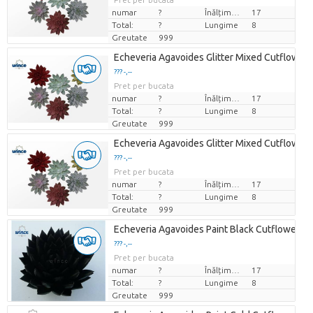
numar
?
Înălțimea de transport
17
Total:
?
Lungime
8
Greutate
999
Echeveria Agavoides Glitter Mixed Cutflower (
??? -,--
Pret per bucata
numar
?
Înălțimea de transport
17
Total:
?
Lungime
8
Greutate
999
Echeveria Agavoides Glitter Mixed Cutflower (
??? -,--
Pret per bucata
numar
?
Înălțimea de transport
17
Total:
?
Lungime
8
Greutate
999
Echeveria Agavoides Paint Black Cutflower W
??? -,--
Pret per bucata
numar
?
Înălțimea de transport
17
Total:
?
Lungime
8
Greutate
999