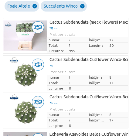
Foaie Altele
Succulents Winco
Cactus Subdenudata (mecx Flowers) Mecx-e
??? -,--
Pret per bucata
numar
?
Înălțimea de transport
17
Total:
?
Lungime
50
Greutate
999
Cactus Subdenudata Cutflower Wincx-8cm
??? -,--
Pret per bucata
numar
?
Înălţime
8
Total:
?
Înălțimea de transport
17
Lungime
8
Cactus Subdenudata Cutflower Wincx-8cm
??? -,--
Pret per bucata
numar
?
Înălţime
8
Total:
?
Înălțimea de transport
17
Lungime
8
Echeveria Agavoides Belga Cutflower Wincx