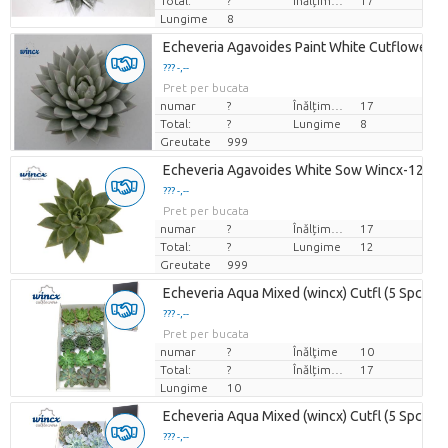
Total:
?
Înălțimea de transport
17
Lungime
8
Echeveria Agavoides Paint White Cutflower W
??? -,--
Pret per bucata
numar
?
Înălțimea de transport
17
Total:
?
Lungime
8
Greutate
999
Echeveria Agavoides White Sow Wincx-12cm
??? -,--
Pret per bucata
numar
?
Înălțimea de transport
17
Total:
?
Lungime
12
Greutate
999
Echeveria Aqua Mixed (wincx) Cutfl (5 Spcs) 
??? -,--
Pret per bucata
numar
?
Înălţime
10
Total:
?
Înălțimea de transport
17
Lungime
10
Echeveria Aqua Mixed (wincx) Cutfl (5 Spcs) 
??? -,--