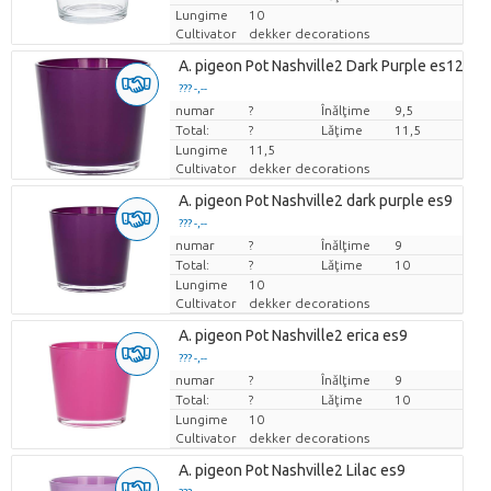
Lungime
10
Cultivator
dekker decorations
A. pigeon Pot Nashville2 Dark Purple es12cm
??? -,--
numar
Pret per bucata
?
Înălţime
9,5
Total:
?
Lăţime
11,5
Lungime
11,5
Cultivator
dekker decorations
A. pigeon Pot Nashville2 dark purple es9
??? -,--
numar
Pret per bucata
?
Înălţime
9
Total:
?
Lăţime
10
Lungime
10
Cultivator
dekker decorations
A. pigeon Pot Nashville2 erica es9
??? -,--
numar
Pret per bucata
?
Înălţime
9
Total:
?
Lăţime
10
Lungime
10
Cultivator
dekker decorations
A. pigeon Pot Nashville2 Lilac es9