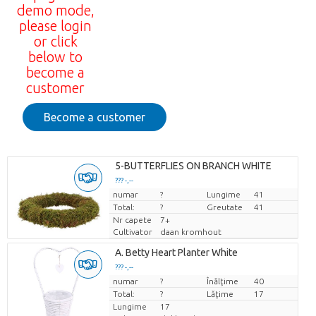
demo mode,
please login
or click
below to
become a
customer
Become a customer
5-BUTTERFLIES ON BRANCH WHITE
??? -,--
numar
Pret per bucata
?
Lungime
41
Total:
?
Greutate
41
Nr capete
7+
Cultivator
daan kromhout
A. Betty Heart Planter White
??? -,--
numar
Pret per bucata
?
Înălţime
40
Total:
?
Lăţime
17
Lungime
17