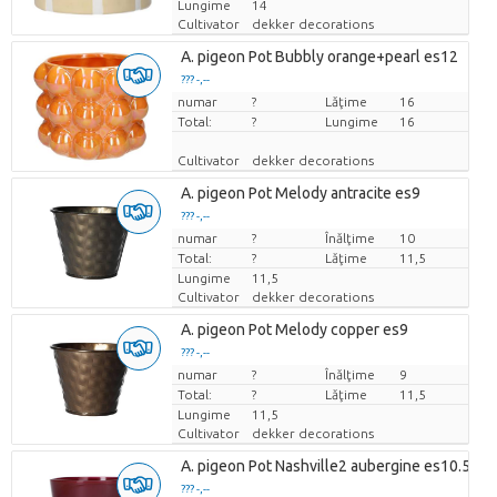
Lungime
14
Cultivator
dekker decorations
A. pigeon Pot Bubbly orange+pearl es12
??? -,--
numar
Pret per bucata
?
Lăţime
16
Total:
?
Lungime
16
Cultivator
dekker decorations
A. pigeon Pot Melody antracite es9
??? -,--
numar
Pret per bucata
?
Înălţime
10
Total:
?
Lăţime
11,5
Lungime
11,5
Cultivator
dekker decorations
A. pigeon Pot Melody copper es9
??? -,--
numar
Pret per bucata
?
Înălţime
9
Total:
?
Lăţime
11,5
Lungime
11,5
Cultivator
dekker decorations
A. pigeon Pot Nashville2 aubergine es10.5
??? -,--