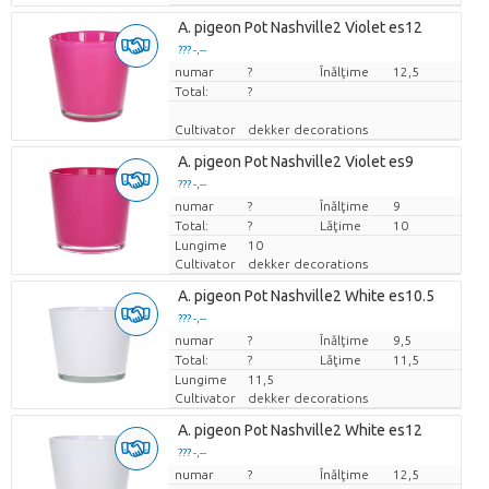
A. pigeon Pot Nashville2 Violet es12
??? -,--
numar
Pret per bucata
?
Înălţime
12,5
Total:
?
Cultivator
dekker decorations
A. pigeon Pot Nashville2 Violet es9
??? -,--
numar
Pret per bucata
?
Înălţime
9
Total:
?
Lăţime
10
Lungime
10
Cultivator
dekker decorations
A. pigeon Pot Nashville2 White es10.5
??? -,--
numar
Pret per bucata
?
Înălţime
9,5
Total:
?
Lăţime
11,5
Lungime
11,5
Cultivator
dekker decorations
A. pigeon Pot Nashville2 White es12
??? -,--
numar
Pret per bucata
?
Înălţime
12,5