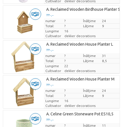
Cultivator
dekker decorations
A. Reclaimed Wooden Birdhouse Planter S
??? -,--
numar
Pret per bucata
?
Înălţime
24
Total:
?
Lăţime
9
Lungime
16
Cultivator
dekker decorations
A. Reclaimed Wooden House Planter L
??? -,--
numar
Pret per bucata
?
Înălţime
31
Total:
?
Lăţime
8,5
Lungime
22
Cultivator
dekker decorations
A. Reclaimed Wooden House Planter M
??? -,--
numar
Pret per bucata
?
Înălţime
24
Total:
?
Lăţime
9
Lungime
16
Cultivator
dekker decorations
A. Celine Green Stoneware Pot ES10,5
??? -,--
numar
Pret per bucata
?
Înălţime
11