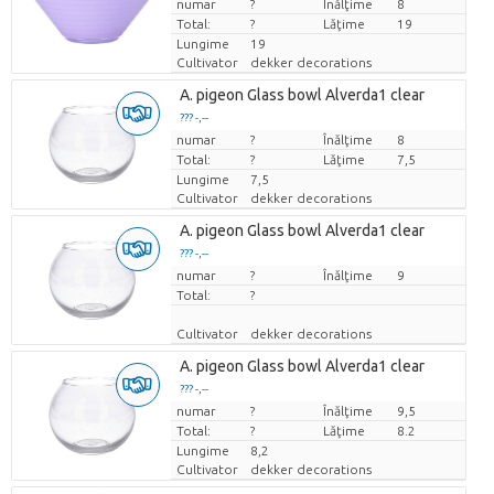
numar
Pret per bucata
?
Înălţime
8
Total:
?
Lăţime
19
Lungime
19
Cultivator
dekker decorations
A. pigeon Glass bowl Alverda1 clear
??? -,--
numar
Pret per bucata
?
Înălţime
8
Total:
?
Lăţime
7,5
Lungime
7,5
Cultivator
dekker decorations
A. pigeon Glass bowl Alverda1 clear
??? -,--
numar
Pret per bucata
?
Înălţime
9
Total:
?
Cultivator
dekker decorations
A. pigeon Glass bowl Alverda1 clear
??? -,--
numar
Pret per bucata
?
Înălţime
9,5
Total:
?
Lăţime
8.2
Lungime
8,2
Cultivator
dekker decorations