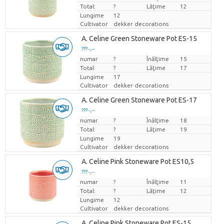
Total:
?
Lăţime
12
Lungime
12
Cultivator
dekker decorations
A. Celine Green Stoneware Pot ES-15
??? -,--
numar
Pret per bucata
?
Înălţime
15
Total:
?
Lăţime
17
Lungime
17
Cultivator
dekker decorations
A. Celine Green Stoneware Pot ES-17
??? -,--
numar
Pret per bucata
?
Înălţime
18
Total:
?
Lăţime
19
Lungime
19
Cultivator
dekker decorations
A. Celine Pink Stoneware Pot ES10,5
??? -,--
numar
Pret per bucata
?
Înălţime
11
Total:
?
Lăţime
12
Lungime
12
Cultivator
dekker decorations
A. Celine Pink Stoneware Pot ES-15