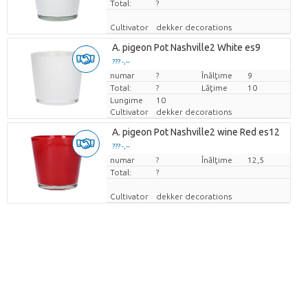
Total:
?
Cultivator
dekker decorations
A. pigeon Pot Nashville2 White es9
??? -,--
numar
Pret per bucata
?
Înălţime
9
Total:
?
Lăţime
10
Lungime
10
Cultivator
dekker decorations
A. pigeon Pot Nashville2 wine Red es12
??? -,--
numar
Pret per bucata
?
Înălţime
12,5
Total:
?
Cultivator
dekker decorations