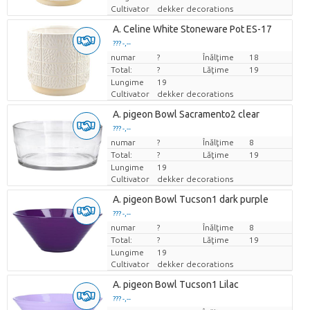
Cultivator
dekker decorations
A. Celine White Stoneware Pot ES-17
??? -,--
numar
Pret per bucata
?
Înălţime
18
Total:
?
Lăţime
19
Lungime
19
Cultivator
dekker decorations
A. pigeon Bowl Sacramento2 clear
??? -,--
numar
Pret per bucata
?
Înălţime
8
Total:
?
Lăţime
19
Lungime
19
Cultivator
dekker decorations
A. pigeon Bowl Tucson1 dark purple
??? -,--
numar
Pret per bucata
?
Înălţime
8
Total:
?
Lăţime
19
Lungime
19
Cultivator
dekker decorations
A. pigeon Bowl Tucson1 Lilac
??? -,--