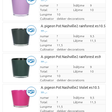
??? -,--
numar
Pret per bucata
?
Înălţime
9
Total:
?
Lăţime
10
Lungime
10
Cultivator
dekker decorations
A. pigeon Pot Nashville2 rainforest es10.5
??? -,--
numar
Pret per bucata
?
Înălţime
9,5
Total:
?
Lăţime
11,5
Lungime
11,5
Cultivator
dekker decorations
A. pigeon Pot Nashville2 rainforest es9
??? -,--
numar
Pret per bucata
?
Înălţime
9
Total:
?
Lăţime
10
Lungime
10
Cultivator
dekker decorations
A. pigeon Pot Nashville2 Violet es10.5
??? -,--
numar
Pret per bucata
?
Înălţime
9,5
Total:
?
Lăţime
11,5
Lungime
11,5
Cultivator
dekker decorations