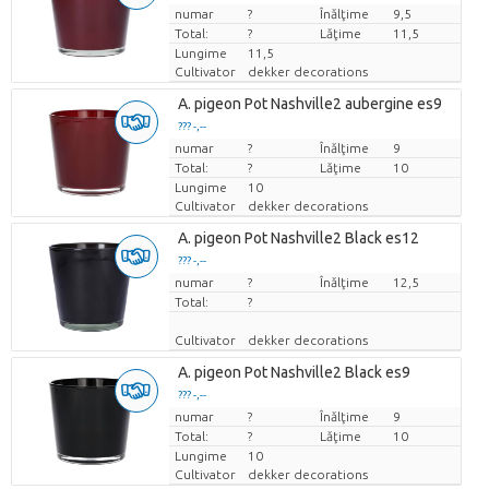
numar
Pret per bucata
?
Înălţime
9,5
Total:
?
Lăţime
11,5
Lungime
11,5
Cultivator
dekker decorations
A. pigeon Pot Nashville2 aubergine es9
??? -,--
numar
Pret per bucata
?
Înălţime
9
Total:
?
Lăţime
10
Lungime
10
Cultivator
dekker decorations
A. pigeon Pot Nashville2 Black es12
??? -,--
numar
Pret per bucata
?
Înălţime
12,5
Total:
?
Cultivator
dekker decorations
A. pigeon Pot Nashville2 Black es9
??? -,--
numar
Pret per bucata
?
Înălţime
9
Total:
?
Lăţime
10
Lungime
10
Cultivator
dekker decorations