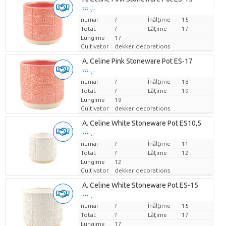
??? -,--
numar
Pret per bucata
?
Înălţime
15
Total:
?
Lăţime
17
Lungime
17
Cultivator
dekker decorations
A. Celine Pink Stoneware Pot ES-17
??? -,--
numar
Pret per bucata
?
Înălţime
18
Total:
?
Lăţime
19
Lungime
19
Cultivator
dekker decorations
A. Celine White Stoneware Pot ES10,5
??? -,--
numar
Pret per bucata
?
Înălţime
11
Total:
?
Lăţime
12
Lungime
12
Cultivator
dekker decorations
A. Celine White Stoneware Pot ES-15
??? -,--
numar
Pret per bucata
?
Înălţime
15
Total:
?
Lăţime
17
Lungime
17