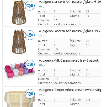
A. pigeon Lantern Ash natural / glass H10xD1
??? -,--
numar
Pret per bucata
?
Înălţime
39
Total:
?
Lăţime
15
Lungime
15
Cultivator
dekker decorations
A. pigeon Lantern Ash natural / glass H9,7xD7
??? -,--
numar
Pret per bucata
?
Înălţime
27
Total:
?
Lăţime
10
Lungime
10
Cultivator
dekker decorations
A. pigeon Milk Canna mixed tray 5 assorti
??? -,--
numar
Pret per bucata
?
Înălţime
7
Total:
?
Lăţime
7,7
Lungime
7,7
Cultivator
dekker decorations
A. pigeon Planter Ariona cream+white stripes
??? -,--
numar
Pret per bucata
?
Înălţime
7,5
Total:
?
Lăţime
14