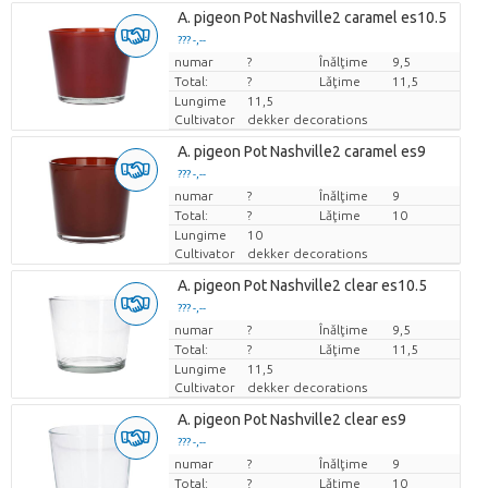
A. pigeon Pot Nashville2 caramel es10.5
??? -,--
numar
Pret per bucata
?
Înălţime
9,5
Total:
?
Lăţime
11,5
Lungime
11,5
Cultivator
dekker decorations
A. pigeon Pot Nashville2 caramel es9
??? -,--
numar
Pret per bucata
?
Înălţime
9
Total:
?
Lăţime
10
Lungime
10
Cultivator
dekker decorations
A. pigeon Pot Nashville2 clear es10.5
??? -,--
numar
Pret per bucata
?
Înălţime
9,5
Total:
?
Lăţime
11,5
Lungime
11,5
Cultivator
dekker decorations
A. pigeon Pot Nashville2 clear es9
??? -,--
numar
Pret per bucata
?
Înălţime
9
Total:
?
Lăţime
10