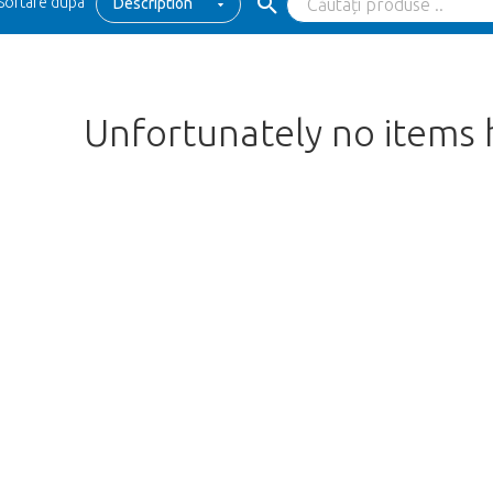
Sortare dupa
Description
Unfortunately no items
We're sorry
 exist. Click on the button below to 