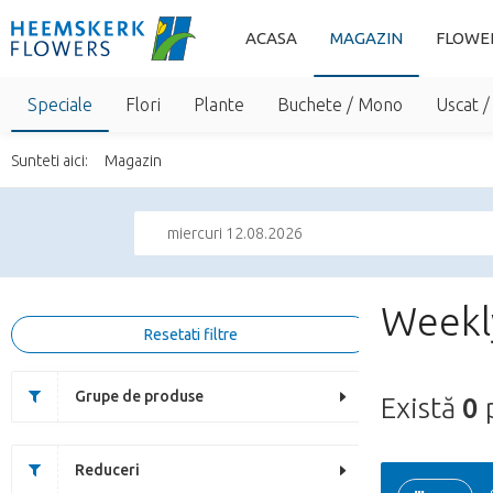
ACASA
MAGAZIN
FLOWE
Speciale
Flori
Plante
Buchete / Mono
Uscat /
Sunteti aici:
Magazin
miercuri 12.08.2026
Weekl
Resetati filtre
Grupe de produse
Există
0
p
Reduceri