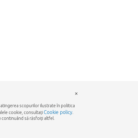
×
tingerea scopurilor ilustrate în politica
Cookie policy
ulele cookie, consultați
.
continuând să răsfoiți altfel.