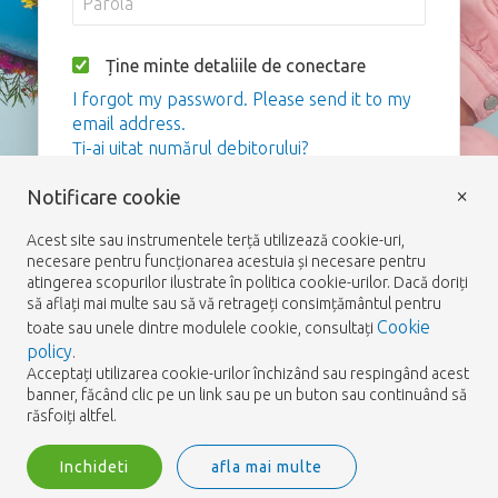
Ține minte detaliile de conectare
I forgot my password. Please send it to my
email address.
Ți-ai uitat numărul debitorului?
×
Notificare cookie
Logare
Acest site sau instrumentele terță utilizează cookie-uri,
necesare pentru funcționarea acestuia și necesare pentru
atingerea scopurilor ilustrate în politica cookie-urilor. Dacă doriți
să aflați mai multe sau să vă retrageți consimțământul pentru
Cookie
toate sau unele dintre modulele cookie, consultați
policy
.
Acceptați utilizarea cookie-urilor închizând sau respingând acest
banner, făcând clic pe un link sau pe un buton sau continuând să
răsfoiți altfel.
Inchideti
afla mai multe