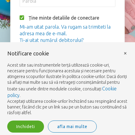
Ține minte detaliile de conectare
Mi-am uitat parola. Va rugam sa trimiteti la
adresa mea de e-mail.
Ți-ai uitat numărul debitorului?
×
Notificare cookie
Logare
Acest site sau instrumentele terță utilizează cookie-uri,
necesare pentru funcționarea acestuia și necesare pentru
atingerea scopurilor ilustrate în politica cookie-urilor. Dacă doriți
să aflați mai multe sau să vă retrageți consimțământul pentru
Cookie
toate sau unele dintre modulele cookie, consultați
policy
.
Acceptați utilizarea cookie-urilor închizând sau respingând acest
banner, făcând clic pe un link sau pe un buton sau continuând să
răsfoiți altfel.
Inchideti
afla mai multe