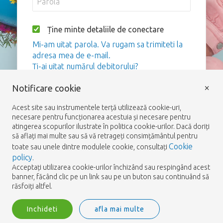
Ține minte detaliile de conectare
Mi-am uitat parola. Va rugam sa trimiteti la
adresa mea de e-mail.
Ți-ai uitat numărul debitorului?
×
Notificare cookie
Logare
Acest site sau instrumentele terță utilizează cookie-uri,
necesare pentru funcționarea acestuia și necesare pentru
atingerea scopurilor ilustrate în politica cookie-urilor. Dacă doriți
să aflați mai multe sau să vă retrageți consimțământul pentru
Cookie
toate sau unele dintre modulele cookie, consultați
policy
.
Acceptați utilizarea cookie-urilor închizând sau respingând acest
banner, făcând clic pe un link sau pe un buton sau continuând să
răsfoiți altfel.
Inchideti
afla mai multe