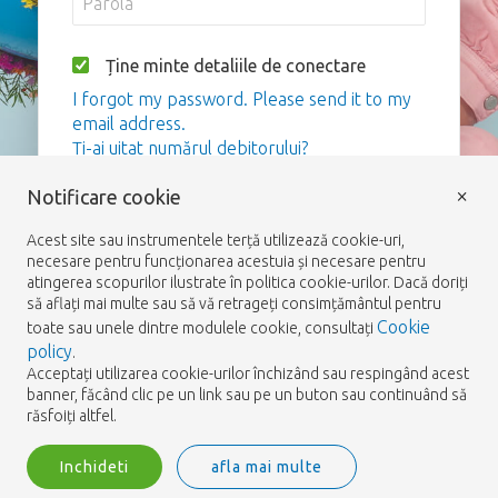
Ține minte detaliile de conectare
I forgot my password. Please send it to my
email address.
Ți-ai uitat numărul debitorului?
×
Notificare cookie
Logare
Acest site sau instrumentele terță utilizează cookie-uri,
necesare pentru funcționarea acestuia și necesare pentru
atingerea scopurilor ilustrate în politica cookie-urilor. Dacă doriți
să aflați mai multe sau să vă retrageți consimțământul pentru
Cookie
toate sau unele dintre modulele cookie, consultați
policy
.
Acceptați utilizarea cookie-urilor închizând sau respingând acest
banner, făcând clic pe un link sau pe un buton sau continuând să
răsfoiți altfel.
Inchideti
afla mai multe