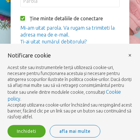
Ține minte detaliile de conectare
Mi-am uitat parola. Va rugam sa trimiteti la
adresa mea de e-mail.
Ți-ai uitat numărul debitorului?
×
Notificare cookie
Logare
Acest site sau instrumentele terță utilizează cookie-uri,
necesare pentru funcționarea acestuia și necesare pentru
atingerea scopurilor ilustrate în politica cookie-urilor. Dacă doriți
să aflați mai multe sau să vă retrageți consimțământul pentru
Cookie
toate sau unele dintre modulele cookie, consultați
policy
.
Acceptați utilizarea cookie-urilor închizând sau respingând acest
banner, făcând clic pe un link sau pe un buton sau continuând să
răsfoiți altfel.
Inchideti
afla mai multe